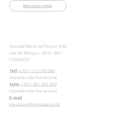
Marcação online
Morada
Avenida Fábrica da Pólvora, N36
Vale de Milhaços, 2855- 383
CORROIOS
Telf
(+351) 212 538 068
chamada rede fixa nacional
Telm
(+351) 961 585 909
chamada rede fixa nacional
E-mail
marcacoes@clinicadaniza.pt
Entidade Reguladora da