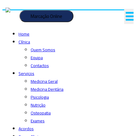
Saltar
para
Marcação Online
o
conteúdo
Home
Clínica
Quem Somos
Equipa
Contactos
Serviços
Medicina Geral
Medicina Dentária
Psicologia
Nutrição
Osteopatia
Exames
Acordos