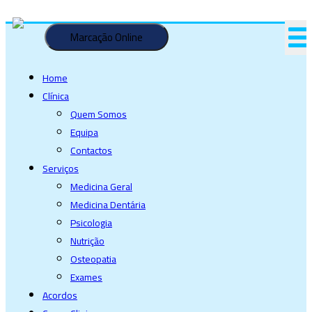
Saltar
para
Marcação Online
o
conteúdo
Home
Clínica
Quem Somos
Equipa
Contactos
Serviços
Medicina Geral
Medicina Dentária
Psicologia
Nutrição
Osteopatia
Exames
Acordos