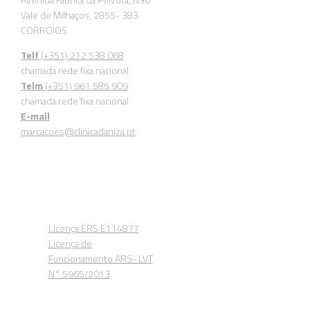
Avenida Fábrica da Pólvora, N36
Vale de Milhaços, 2855- 383
CORROIOS
Telf
(+351) 212 538 068
chamada rede fixa nacional
Telm
(+351) 961 585 909
chamada rede fixa nacional
E-mail
marcacoes@clinicadaniza.pt
Entidade Reguladora da
Saude
Licença ERS E114877
Licença de
Funcionamento ARS- LVT
N° 5965/2013