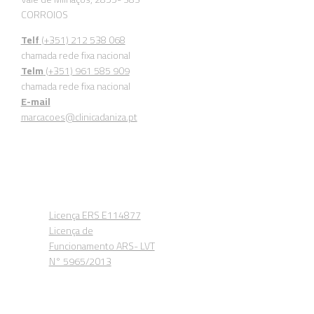
CORROIOS
Telf
(+351) 212 538 068
chamada rede fixa nacional
Telm
(+351) 961 585 909
chamada rede fixa nacional
E-mail
marcacoes@clinicadaniza.pt
Entidade Reguladora da
Saude
Licença ERS E114877
Licença de
Funcionamento ARS- LVT
N° 5965/2013
Siga-nos nas Redes