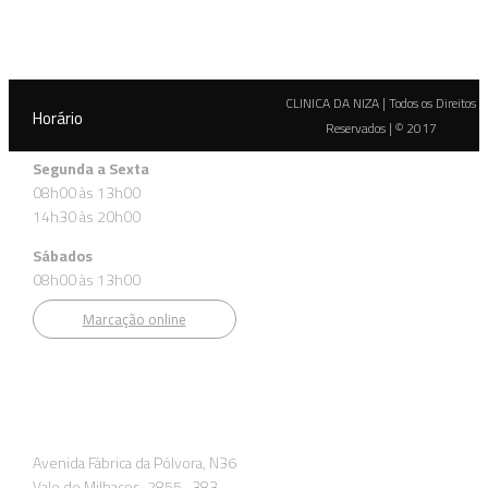
CLINICA DA NIZA | Todos os Direitos
Horário
Reservados | © 2017
Segunda a Sexta
08h00 às 13h00
14h30 às 20h00
Sábados
08h00 às 13h00
Marcação online
Morada
Avenida Fábrica da Pólvora, N36
Vale de Milhaços, 2855- 383