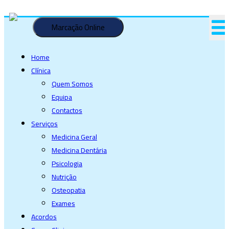
Saltar
para
Marcação Online
o
conteúdo
Home
Clínica
Quem Somos
Equipa
Contactos
Serviços
Medicina Geral
Medicina Dentária
Psicologia
Nutrição
Osteopatia
Exames
Acordos