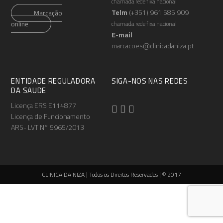
chamada rede fixa nacional
Telm
(+351) 961 585 909
Marcação
online
chamada rede fixa nacional
E-mail
marcacoes@clinicadaniza.pt
ENTIDADE REGULADORA
SIGA-NOS NAS REDES
DA SAUDE
Licença ERS E114877
Licença de Funcionamento
ARS- LVT N° 5965/2013
CLINICA DA NIZA | Todos os Direitos Reservados | © 2017