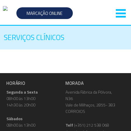
MARCAÇÃO ONLINE
SERVIÇOS CLÍNICOS
HORÁRIO
MORADA
Segunda a Sexta
Avenida Fábrica da Pólvora,
08h00 às 13h00
N36
14h30 às 20h00
Vale de Milhaços, 2855- 383
CORROIOS
Sábados
08h00 às 13h00
Telf
(+351) 212 538 068