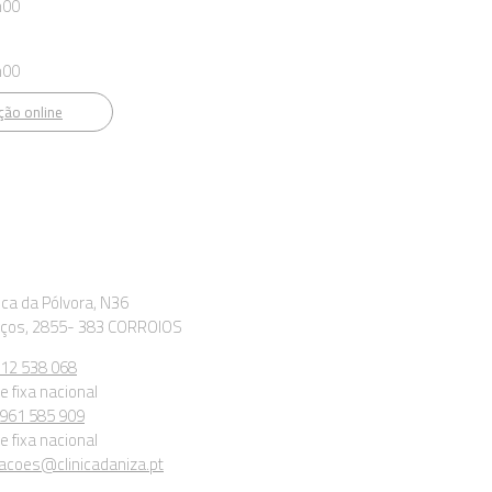
h00
h00
ão online
ica da Pólvora, N36
aços, 2855- 383 CORROIOS
212 538 068
 fixa nacional
 961 585 909
 fixa nacional
coes@clinicadaniza.pt