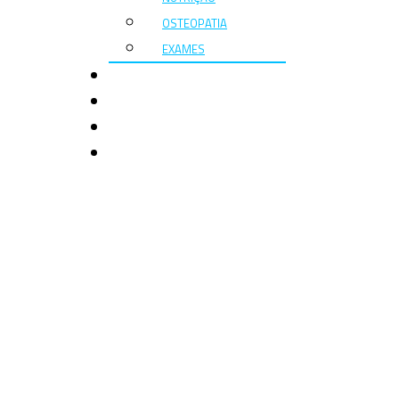
OSTEOPATIA
EXAMES
ACORDOS
CASOS CLINICOS
NOTÍCIAS
CONTACTOS