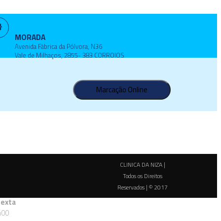
MORADA
Avenida Fábrica da Pólvora, N36
Vale de Milhaços, 2855- 383 CORROIOS
Marcação Online
CLINICA DA NIZA |
Todos os Direitos
Reservados | © 2017
Sexta
h00