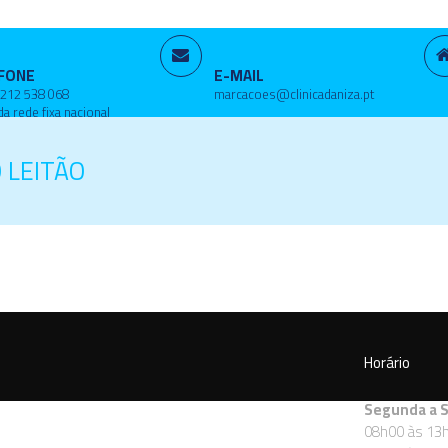
FONE
E-MAIL
 212 538 068
marcacoes@clinicadaniza.pt
a rede fixa nacional
 LEITÃO
Horário
Segunda a 
08h00 às 13