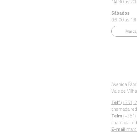
14h30 às 20
Sábados
08h00 às 13
Marcaç
Morada
Avenida Fábr
Vale de Milh
Telf
(+351) 
chamada rede
Telm
(+351)
chamada rede
E-mail
marca