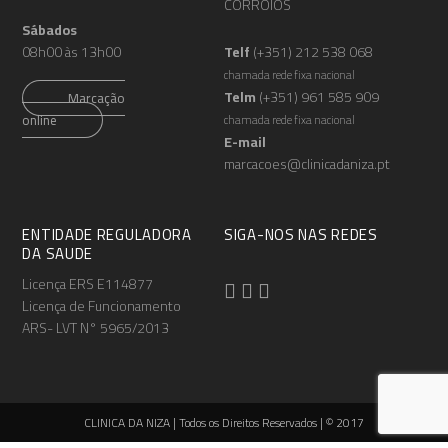
CORROIOS
Sábados
08h00 às 13h00
Telf
(+351) 212 538 068
chamada rede fixa nacional
Telm
(+351) 961 585 909
Marcação
online
chamada rede fixa nacional
E-mail
marcacoes@clinicadaniza.pt
ENTIDADE REGULADORA
SIGA-NOS NAS REDES
DA SAUDE
Licença ERS E114877
Licença de Funcionamento
ARS- LVT N° 5965/2013
CLINICA DA NIZA | Todos os Direitos Reservados | © 2017