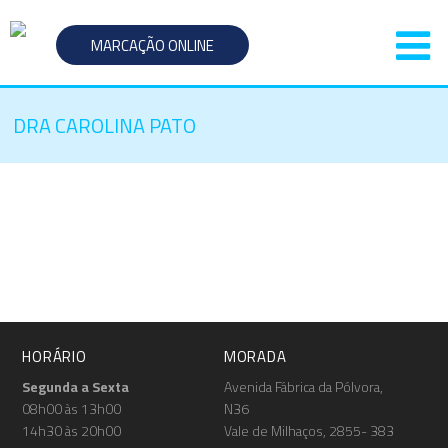
MARCAÇÃO ONLINE
DRA CAROLINA PATO
HORÁRIO
MORADA
Segunda a Sexta
Avenida Fábrica da Pólvora,
08h00 às 13h00
N36
14h30 às 20h00
Vale de Milhaços, 2855- 383