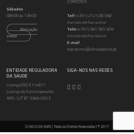
CORROIOS
Sábados
08h00 às 13h00
Telf
(+351) 212 538 068
chamada rede fixa nacional
Telm
(+351) 961 585 909
Marcação
online
chamada rede fixa nacional
E-mail
marcacoes@clinicadaniza.pt
ENTIDADE REGULADORA
SIGA-NOS NAS REDES
DA SAUDE
Licença ERS E114877
Licença de Funcionamento
ARS- LVT N° 5965/2013
CLINICA DA NIZA | Todos os Direitos Reservados | © 2017