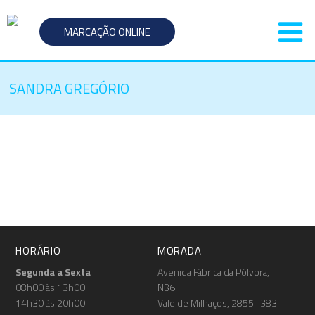
MARCAÇÃO ONLINE
SANDRA GREGÓRIO
HORÁRIO
MORADA
Segunda a Sexta
Avenida Fábrica da Pólvora,
08h00 às 13h00
N36
14h30 às 20h00
Vale de Milhaços, 2855- 383